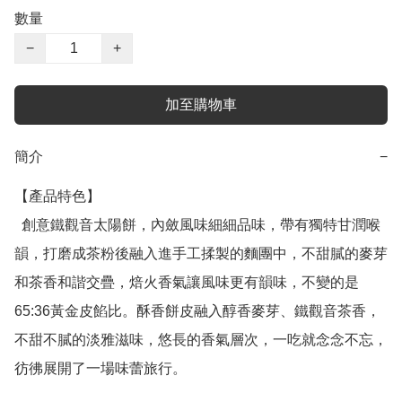
數量
−
+
加至購物車
簡介
−
【產品特色】

  創意鐵觀音太陽餅，內斂風味細細品味，帶有獨特甘潤喉
韻，打磨成茶粉後融入進手工揉製的麵團中，不甜膩的麥芽
和茶香和諧交疊，焙火香氣讓風味更有韻味，不變的是
65:36黃金皮餡比。酥香餅皮融入醇香麥芽、鐵觀音茶香，
不甜不膩的淡雅滋味，悠長的香氣層次，一吃就念念不忘，
彷彿展開了一場味蕾旅行。
