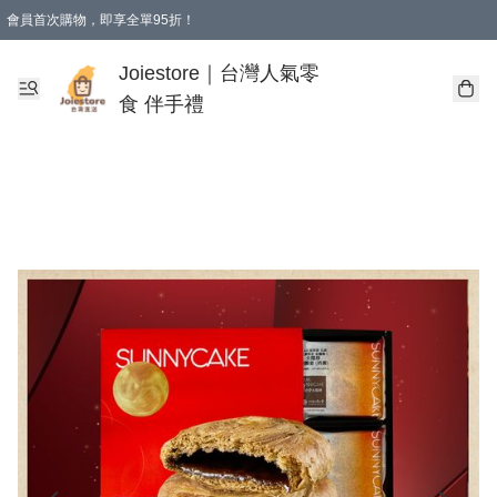
會員首次購物，即享全單95折！
Joiestore會員全單折扣優惠
購物滿 HKD 350.00即享免運費優惠！（適用於 本地送貨、本地取貨 )
Joiestore｜台灣人氣零
食 伴手禮