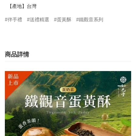
  【產地】台灣
伴手禮
送禮精選
蛋黃酥
鐵觀音系列
商品詳情