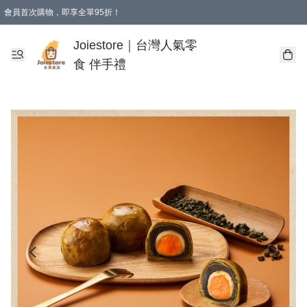
會員首次購物，即享全單95折！
Joiestore會員全單折扣優惠
購物滿 HKD 350.00即享免運費優惠！（適用於 本地送貨、本地取貨 )
Joiestore｜台灣人氣零
食 伴手禮