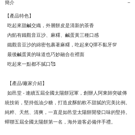
簡介
−
【產品特色】

  吃起來甜鹹交織，外層餅皮是清新的茶香

  內餡有鐵觀音豆沙、麻糬、鹹蛋黃三種口感

  鐵觀音豆沙的綿密包裹著麻糬，吃起來Q彈不黏牙💯

  最後鹹蛋黃的味道也巧妙融合在裡面

  吃起來一點都不膩口🥰

  【產品/廠家介紹】

  如邑堂 - 連續五屆全國太陽餅冠軍，創辦人阿東師突破傳
統技術，堅持低油少糖，打造皮酥餡軟不甜膩的完美比例。
純粹、天然、清爽，一直是如邑堂太陽餅開發口味的堅持。
蟬聯五屆全國太陽餅第一名，海外遊客必備伴手禮。
