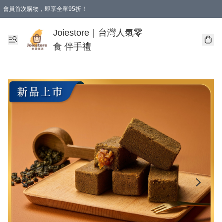
會員首次購物，即享全單95折！
Joiestore會員全單折扣優惠
購物滿 HKD 350.00即享免運費優惠！（適用於 本地送貨、本地取貨 )
Joiestore｜台灣人氣零
食 伴手禮