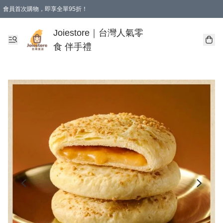
會員首次購物，即享全單95折！
Joiestore會員全單折扣優惠
購物滿 HKD 350.00即享免運費優惠！（適用於 本地送貨、本地取貨 )
Joiestore｜台灣人氣零
食 伴手禮