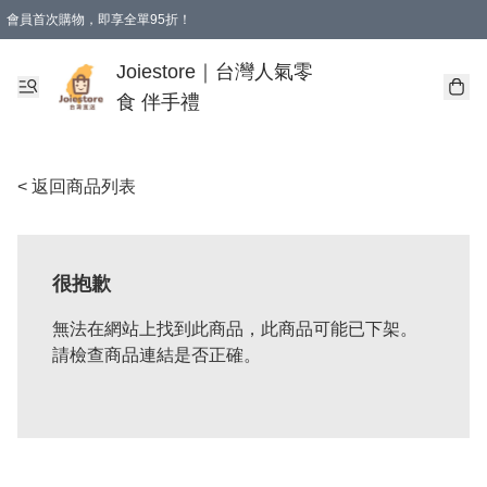
會員首次購物，即享全單95折！
Joiestore會員全單折扣優惠
購物滿 HKD 350.00即享免運費優惠！（適用於 本地送貨、本地取貨 )
Joiestore｜台灣人氣零
食 伴手禮
< 返回商品列表
很抱歉
無法在網站上找到此商品，此商品可能已下架。
請檢查商品連結是否正確。