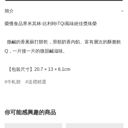
簡介
−
榮獲食品界米其林-比利時iTQi風味絕佳獎殊榮

  微鹹的香蔥蘇打餅乾，滑順奶香內餡、富有層次的酥脆軟
Q，一片接一片的微甜鹹滋味。

  【包裝尺寸】20.7 × 13 × 6.1cm
牛軋餅
送禮精選
你可能感興趣的商品