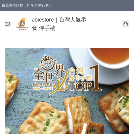
會員首次購物，即享全單95折！
Joiestore會員全單折扣優惠
購物滿 HKD 350.00即享免運費優惠！（適用於 本地送貨、本地取貨 )
Joiestore｜台灣人氣零
食 伴手禮