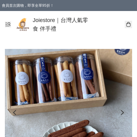
會員首次購物，即享全單95折！
Joiestore會員全單折扣優惠
購物滿 HKD 350.00即享免運費優惠！（適用於 本地送貨、本地取貨 )
Joiestore｜台灣人氣零
食 伴手禮