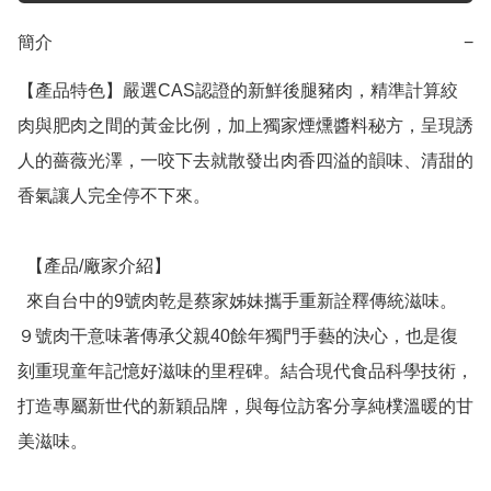
簡介
−
【產品特色】嚴選CAS認證的新鮮後腿豬肉，精準計算絞
肉與肥肉之間的黃金比例，加上獨家煙燻醬料秘方，呈現誘
人的薔薇光澤，一咬下去就散發出肉香四溢的韻味、清甜的
香氣讓人完全停不下來。

  【產品/廠家介紹】

  來自台中的9號肉乾是蔡家姊妹攜手重新詮釋傳統滋味。
９號肉干意味著傳承父親40餘年獨門手藝的決心，也是復
刻重現童年記憶好滋味的里程碑。結合現代食品科學技術，
打造專屬新世代的新穎品牌，與每位訪客分享純樸溫暖的甘
美滋味。
