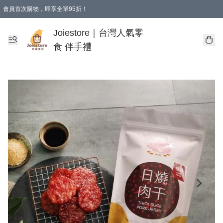
會員首次購物，即享全單95折！
Joiestore會員全單折扣優惠
購物滿 HKD 350.00即享免運費優惠！（適用於 本地送貨、本地取貨 )
Joiestore｜台灣人氣零
食 伴手禮