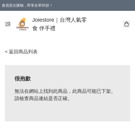
會員首次購物，即享全單95折！
Joiestore會員全單折扣優惠
購物滿 HKD 350.00即享免運費優惠！（適用於 本地送貨、本地取貨 )
Joiestore｜台灣人氣零
食 伴手禮
< 返回商品列表
很抱歉
無法在網站上找到此商品，此商品可能已下架。
請檢查商品連結是否正確。