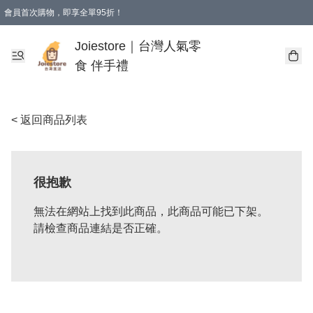
會員首次購物，即享全單95折！
Joiestore會員全單折扣優惠
購物滿 HKD 350.00即享免運費優惠！（適用於 本地送貨、本地取貨 )
Joiestore｜台灣人氣零
食 伴手禮
< 返回商品列表
很抱歉
無法在網站上找到此商品，此商品可能已下架。
請檢查商品連結是否正確。