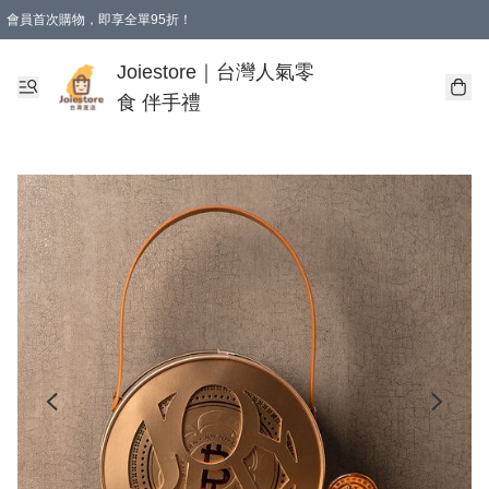
會員首次購物，即享全單95折！
Joiestore會員全單折扣優惠
購物滿 HKD 350.00即享免運費優惠！（適用於 本地送貨、本地取貨 )
Joiestore｜台灣人氣零
食 伴手禮