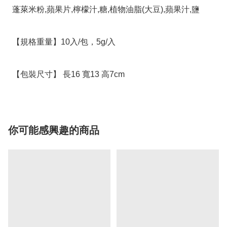
  蓬萊米粉,蘋果片,檸檬汁,糖,植物油脂(大豆),蘋果汁,鹽

  【規格重量】10入/包，5g/入

  【包裝尺寸】 長16 寬13 高7cm
你可能感興趣的商品