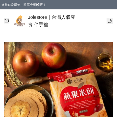
會員首次購物，即享全單95折！
Joiestore會員全單折扣優惠
購物滿 HKD 350.00即享免運費優惠！（適用於 本地送貨、本地取貨 )
Joiestore｜台灣人氣零
食 伴手禮