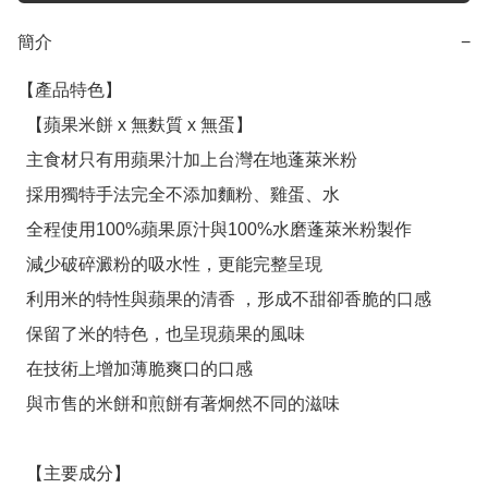
簡介
−
【產品特色】

  【蘋果米餅 x 無麩質 x 無蛋】

  主食材只有用蘋果汁加上台灣在地蓬萊米粉

  採用獨特手法完全不添加麵粉、雞蛋、水

  全程使用100%蘋果原汁與100%水磨蓬萊米粉製作

  減少破碎澱粉的吸水性，更能完整呈現

  利用米的特性與蘋果的清香 ，形成不甜卻香脆的口感

  保留了米的特色，也呈現蘋果的風味

  在技術上增加薄脆爽口的口感

  與市售的米餅和煎餅有著炯然不同的滋味

  【主要成分】
