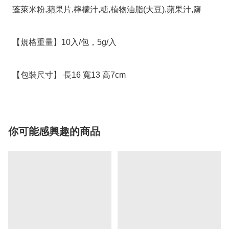
  蓬萊米粉,蘋果片,檸檬汁,糖,植物油脂(大豆),蘋果汁,鹽

  【規格重量】10入/包，5g/入

  【包裝尺寸】 長16 寬13 高7cm
你可能感興趣的商品