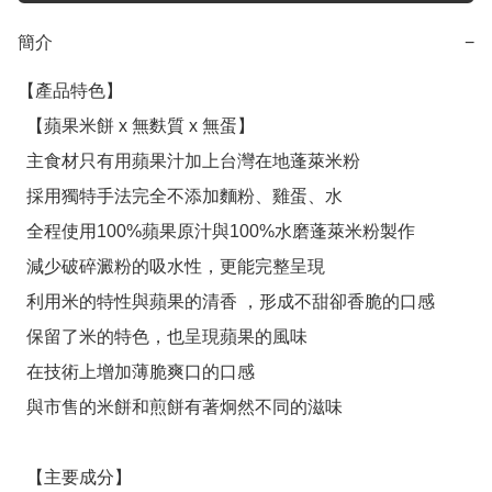
簡介
−
【產品特色】

  【蘋果米餅 x 無麩質 x 無蛋】

  主食材只有用蘋果汁加上台灣在地蓬萊米粉

  採用獨特手法完全不添加麵粉、雞蛋、水

  全程使用100%蘋果原汁與100%水磨蓬萊米粉製作

  減少破碎澱粉的吸水性，更能完整呈現

  利用米的特性與蘋果的清香 ，形成不甜卻香脆的口感

  保留了米的特色，也呈現蘋果的風味

  在技術上增加薄脆爽口的口感

  與市售的米餅和煎餅有著炯然不同的滋味

  【主要成分】
