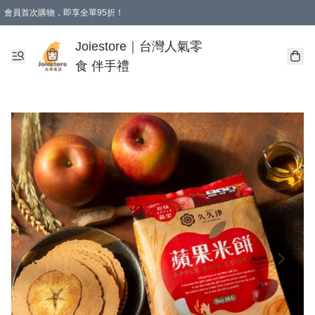
會員首次購物，即享全單95折！
Joiestore會員全單折扣優惠
購物滿 HKD 350.00即享免運費優惠！（適用於 本地送貨、本地取貨 )
Joiestore｜台灣人氣零
食 伴手禮