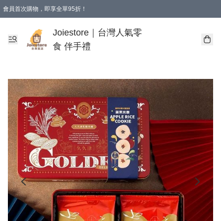
會員首次購物，即享全單95折！
Joiestore會員全單折扣優惠
購物滿 HKD 350.00即享免運費優惠！（適用於 本地送貨、本地取貨 )
Joiestore｜台灣人氣零
食 伴手禮