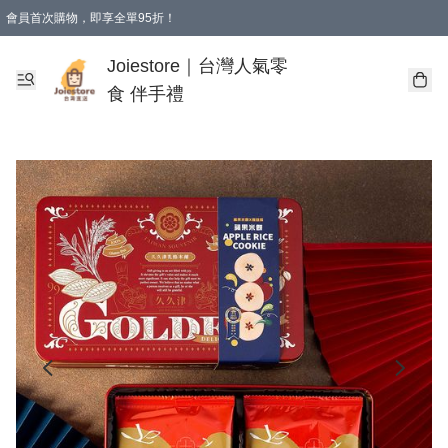
會員首次購物，即享全單95折！
Joiestore會員全單折扣優惠
購物滿 HKD 350.00即享免運費優惠！（適用於 本地送貨、本地取貨 )
Joiestore｜台灣人氣零
食 伴手禮