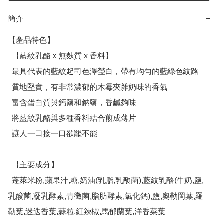
簡介
−
【產品特色】

  【藍紋乳酪 x 無麩質 x 香料】

  最具代表的藍紋起司色澤瑩白，帶有均勻的藍綠色紋路

  質地堅實，有非常濃郁的木霉夾雜奶味的香氣

  富含蛋白質與鈣鹽和鈉鹽，香鹹夠味

  將藍紋乳酪與多種香料結合煎成薄片

  讓人一口接一口欲罷不能

  【主要成分】

  蓬萊米粉,蘋果汁,糖,奶油(乳脂,乳酸菌),藍紋乳酪(牛奶,鹽,
乳酸菌,凝乳酵素,青黴菌,脂肪酵素,氯化鈣),鹽,奧勒岡葉,羅
勒葉,迷迭香葉,蒜粒,紅辣椒,馬郁蘭葉,洋香菜葉
