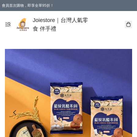
會員首次購物，即享全單95折！
Joiestore會員全單折扣優惠
購物滿 HKD 350.00即享免運費優惠！（適用於 本地送貨、本地取貨 )
Joiestore｜台灣人氣零
食 伴手禮