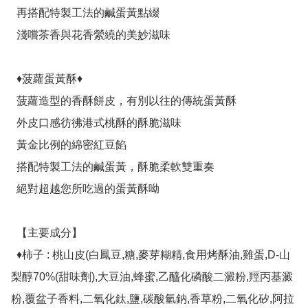
  再搭配特製工法的鹹蛋黃點綴

  淺嚐茶香與花香縈繞的美妙滋味

  ♦菠蘿蛋黃酥♦

  菠蘿造型的香酥餅皮，有別以往的傳統蛋黃酥

  外皮口感彷彿港式桃酥的酥脆滋味

  黃金比例的綿密紅豆餡

  搭配特製工法的鹹蛋黃，酥脆柔軟雙重奏

  絕對超越您所吃過的蛋黃酥呦

  【主要成分】

  ♦柿子 : 桃山皮(白鳳豆,糖,麥芽糊精,食用烤酥油,雞蛋,D-山
梨醇70%(甜味劑),大豆油,蜂蜜,乙醯化磷酸二澱粉,羥丙基澱
粉,覆盆子香料,二氧化鈦,鹽,碳酸氫鈉,香草粉,二氧化矽,阿拉