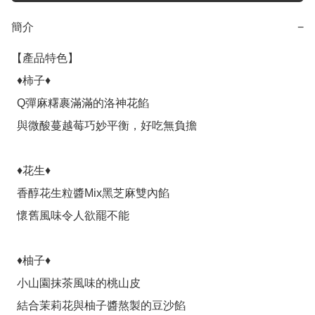
簡介
−
【產品特色】

  ♦柿子♦

  Q彈麻糬裹滿滿的洛神花餡

  與微酸蔓越莓巧妙平衡，好吃無負擔

  ♦花生♦

  香醇花生粒醬Mix黑芝麻雙內餡

  懷舊風味令人欲罷不能

  ♦柚子♦

  小山園抹茶風味的桃山皮

  結合茉莉花與柚子醬熬製的豆沙餡
