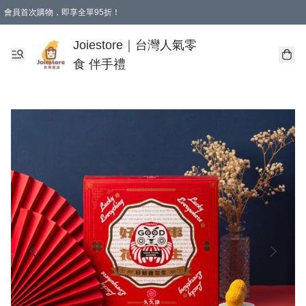
會員首次購物，即享全單95折！
Joiestore會員全單折扣優惠
購物滿 HKD 350.00即享免運費優惠！（適用於 本地送貨、本地取貨 )
Joiestore｜台灣人氣零
食 伴手禮