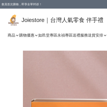
會員首次購物，即享全單95折！
Joiestore會員全單折扣優惠
購物滿 HKD 350.00即享免運費優惠！（適用於 本地送貨、本地取貨 )
Joiestore｜台灣人氣零食 伴手禮
商品
購物優惠
如邑堂專區
永禎專區
送禮服務
送貨安排