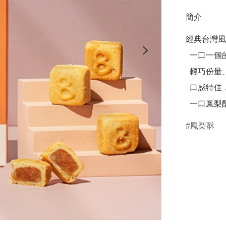
簡介
經典台灣風
  一口一個的精緻入口感，

  輕巧份量、無負擔， 不甜不膩，

  口感特佳， 給您愛不釋手的感官饗宴！

  一口鳳
鳳梨酥