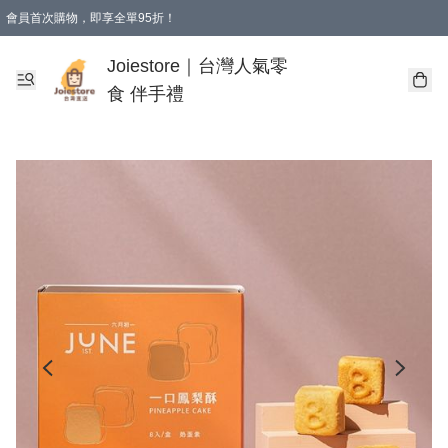
會員首次購物，即享全單95折！
Joiestore會員全單折扣優惠
購物滿 HKD 350.00即享免運費優惠！（適用於 本地送貨、本地取貨 )
Joiestore｜台灣人氣零
食 伴手禮