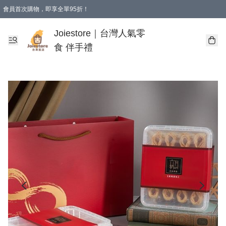
會員首次購物，即享全單95折！
Joiestore會員全單折扣優惠
購物滿 HKD 350.00即享免運費優惠！（適用於 本地送貨、本地取貨 )
Joiestore｜台灣人氣零
食 伴手禮