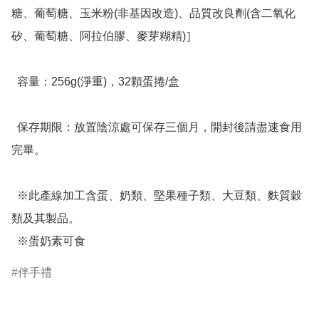
糖、葡萄糖、玉米粉(非基因改造)、品質改良劑(含二氧化
矽、葡萄糖、阿拉伯膠、麥芽糊精)］

  容量：256g(淨重)，32顆蛋捲/盒

  保存期限：放置陰涼處可保存三個月，開封後請盡速食用
完畢。

  ※此產線加工含蛋、奶類、堅果種子類、大豆類、麩質穀
類及其製品。

  ※蛋奶素可食
伴手禮