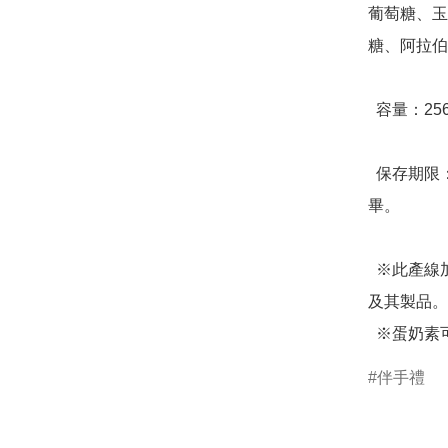
葡萄糖、玉
糖、阿拉伯
  容量：256g(淨重)，32顆蛋捲/盒

  保存期限：放置陰涼處可保存三個月，開封後請盡速食用完
畢。

  ※此產線加工含蛋、奶類、堅果種子類、大豆類、麩質穀類
及其製品。

  ※蛋奶素
伴手禮