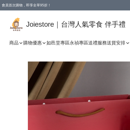
會員首次購物，即享全單95折！
Joiestore會員全單折扣優惠
購物滿 HKD 350.00即享免運費優惠！（適用於 本地送貨、本地取貨 )
Joiestore｜台灣人氣零食 伴手禮
商品
購物優惠
如邑堂專區
永禎專區
送禮服務
送貨安排