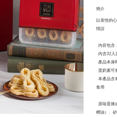
簡介
以喜悅的心
情誼

  內容包含：

  內含32入蛋捲2盒

  產品本身即為手提禮盒

  蛋奶素可食

  本產品含有大豆、蛋、麩質、堅果種子不適合其過敏體質者
食用

  原味蛋捲成分：雞蛋、麵粉、植物油（大豆油、芥花油、棕
櫚油）、砂