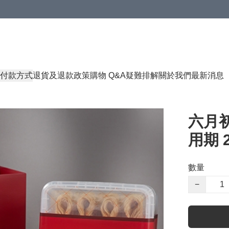
付款方式
退貨及退款政策
購物 Q&A
疑難排解
關於我們
最新消息
六月初
用期 2
數量
−