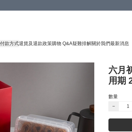
付款方式
退貨及退款政策
購物 Q&A
疑難排解
關於我們
最新消息
六月初
用期 2
數量
−