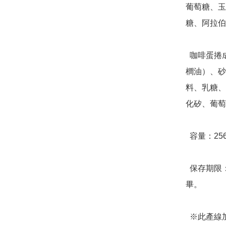
葡萄糖、玉
糖、阿拉伯
  咖啡蛋捲成分：雞蛋、麵粉、植物油（大豆油、芥花油、棕
櫚油）、砂
料、乳糖、
化矽、葡萄
  容量：256g(淨重)，32顆蛋捲/盒

  保存期限：放置陰涼處可保存三個月，開封後請盡速食用完
畢。

  ※此產線加工含蛋、奶類、堅果種子類、大豆類、麩質穀類