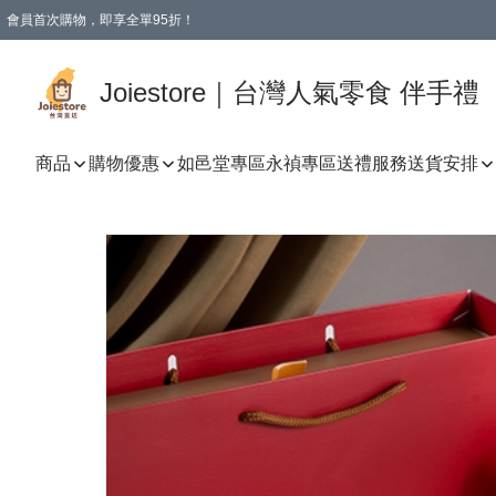
會員首次購物，即享全單95折！
Joiestore會員全單折扣優惠
購物滿 HKD 350.00即享免運費優惠！（適用於 本地送貨、本地取貨 )
Joiestore｜台灣人氣零食 伴手禮
商品
購物優惠
如邑堂專區
永禎專區
送禮服務
送貨安排