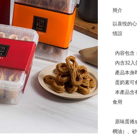
簡介
以喜悅的心
情誼

  內容包含：

  內含32入蛋捲2盒

  產品本身即為手提禮盒

  蛋奶素可食

  本產品含有大豆、蛋、麩質、堅果種子不適合其過敏體質者
食用

  原味蛋捲成分：雞蛋、麵粉、植物油（大豆油、芥花油、棕
櫚油）、砂