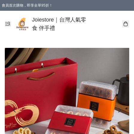
會員首次購物，即享全單95折！
Joiestore會員全單折扣優惠
購物滿 HKD 350.00即享免運費優惠！（適用於 本地送貨、本地取貨 )
Joiestore｜台灣人氣零
食 伴手禮