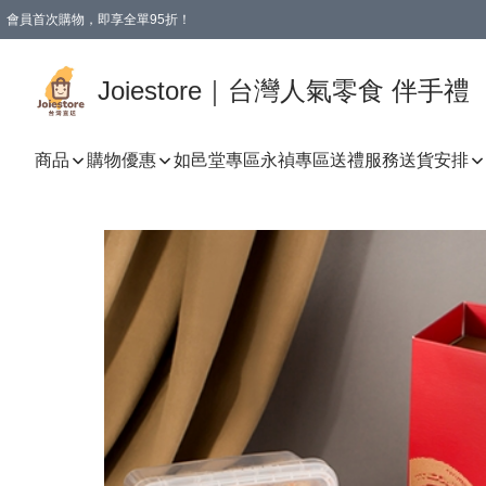
會員首次購物，即享全單95折！
Joiestore會員全單折扣優惠
購物滿 HKD 350.00即享免運費優惠！（適用於 本地送貨、本地取貨 )
Joiestore｜台灣人氣零食 伴手禮
商品
購物優惠
如邑堂專區
永禎專區
送禮服務
送貨安排