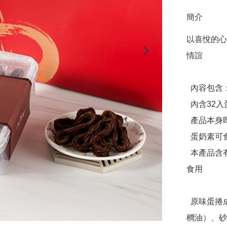
簡介
以喜悅的心
情誼

  內容包含：

  內含32入蛋捲2盒

  產品本身即為手提禮盒

  蛋奶素可食

  本產品含有大豆、蛋、麩質、堅果種子不適合其過敏體質者
食用

  原味蛋捲成分：雞蛋、麵粉、植物油（大豆油、芥花油、棕
櫚油）、砂