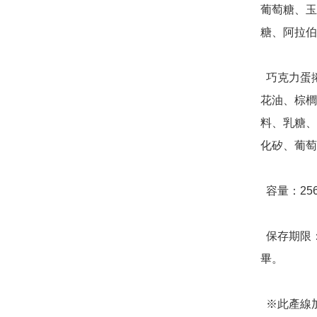
葡萄糖、玉
糖、阿拉伯
  巧克力蛋捲成分：雞蛋、砂糖、麵粉、植物油（大豆油、芥
花油、棕櫚
料、乳糖、
化矽、葡萄
  容量：256g(淨重)，32顆蛋捲/盒

  保存期限：放置陰涼處可保存三個月，開封後請盡速食用完
畢。

  ※此產線加工含蛋、奶類、堅果種子類、大豆類、麩質穀類