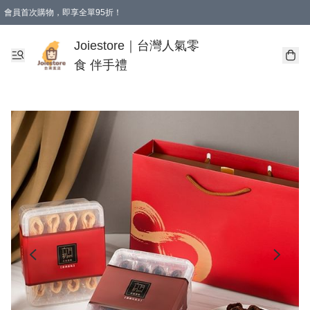
會員首次購物，即享全單95折！
Joiestore會員全單折扣優惠
購物滿 HKD 350.00即享免運費優惠！（適用於 本地送貨、本地取貨 )
Joiestore｜台灣人氣零
食 伴手禮