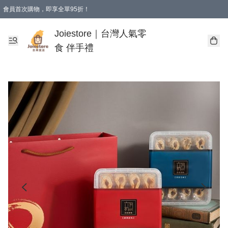
會員首次購物，即享全單95折！
Joiestore會員全單折扣優惠
購物滿 HKD 350.00即享免運費優惠！（適用於 本地送貨、本地取貨 )
Joiestore｜台灣人氣零
食 伴手禮