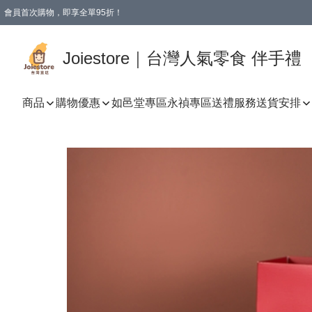
會員首次購物，即享全單95折！
Joiestore會員全單折扣優惠
購物滿 HKD 350.00即享免運費優惠！（適用於 本地送貨、本地取貨 )
Joiestore｜台灣人氣零食 伴手禮
商品
購物優惠
如邑堂專區
永禎專區
送禮服務
送貨安排