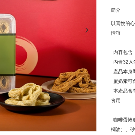
簡介
以喜悅的心
情誼

  內容包含：

  內含32入蛋捲2盒

  產品本身即為手提禮盒

  蛋奶素可食

  本產品含有大豆、蛋、麩質、堅果種子不適合其過敏體質者
食用

  咖啡蛋捲成分：雞蛋、麵粉、植物油（大豆油、芥花油、棕
櫚油）、砂