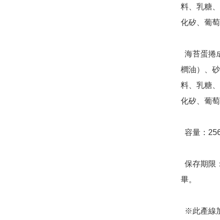
料、乳糖、
化矽、葡萄
  海苔蛋捲成分：雞蛋、麵粉、植物油（大豆油、芥花油、棕
櫚油）、砂
料、乳糖、
化矽、葡萄
  容量：256g(淨重)，32顆蛋捲/盒

  保存期限：放置陰涼處可保存三個月，開封後請盡速食用完
畢。

  ※此產線加工含蛋、奶類、堅果種子類、大豆類、麩質穀類