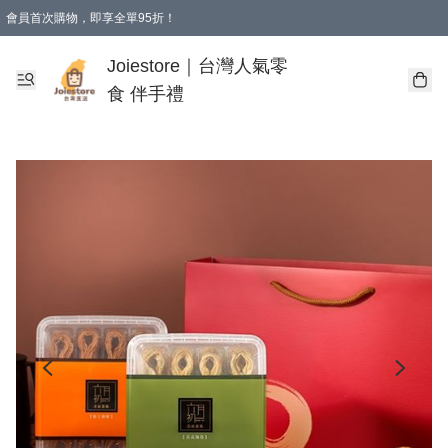
會員首次購物，即享全單95折！
Joiestore會員全單折扣優惠
購物滿 HKD 350.00即享免運費優惠！（適用於 本地送貨、本地取貨 )
Joiestore｜台灣人氣零
食 伴手禮