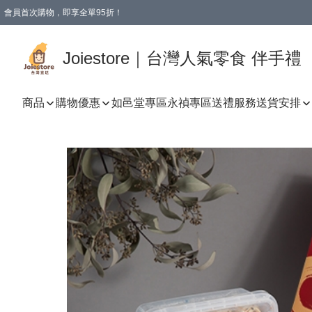
會員首次購物，即享全單95折！
Joiestore會員全單折扣優惠
購物滿 HKD 350.00即享免運費優惠！（適用於 本地送貨、本地取貨 )
Joiestore｜台灣人氣零食 伴手禮
商品
購物優惠
如邑堂專區
永禎專區
送禮服務
送貨安排