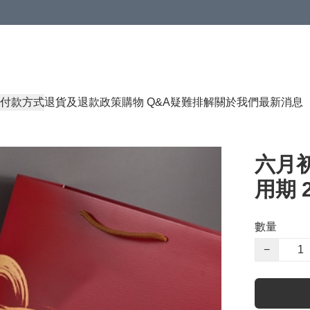
付款方式
退貨及退款政策
購物 Q&A
疑難排解
關於我們
最新消息
六月初
用期 2
數量
−