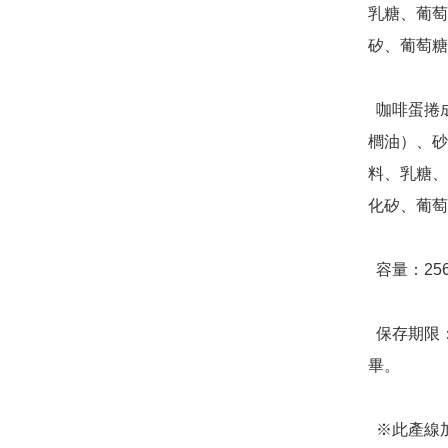
乳糖、葡萄
矽、葡萄糖
  咖啡蛋捲成分：雞蛋、麵粉、植物油（大豆油、芥花油、棕
櫚油）、砂
料、乳糖、
化矽、葡萄
  容量：256g(淨重)，32顆蛋捲/盒

  保存期限：放置陰涼處可保存三個月，開封後請盡速食用完
畢。

  ※此產線加工含蛋、奶類、堅果種子類、大豆類、麩質穀類