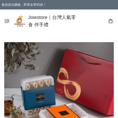
會員首次購物，即享全單95折！
Joiestore會員全單折扣優惠
購物滿 HKD 350.00即享免運費優惠！（適用於 本地送貨、本地取貨 )
Joiestore｜台灣人氣零
食 伴手禮