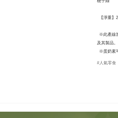
梔子綠

  【淨重】256g，32顆蛋捲/盒

  ※此產線加工含蛋、奶類、堅果種子類、大豆類、麩質穀類
及其製品。

  ※蛋奶素
人氣零食