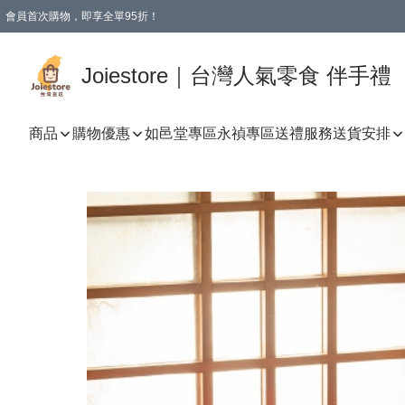
會員首次購物，即享全單95折！
Joiestore會員全單折扣優惠
購物滿 HKD 350.00即享免運費優惠！（適用於 本地送貨、本地取貨 )
Joiestore｜台灣人氣零食 伴手禮
商品
購物優惠
如邑堂專區
永禎專區
送禮服務
送貨安排