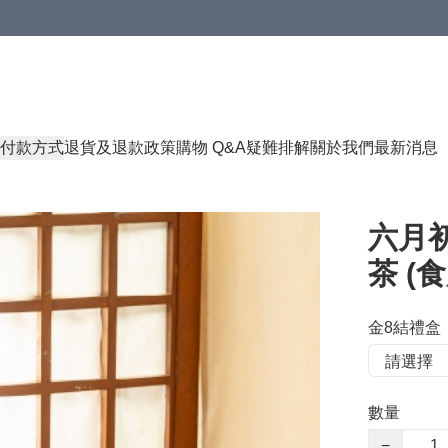
付款方式
退貨及退款政策
購物 Q&A
疑難排解
關於我們
最新消息
六月初
茶 (食
金8結禮盒
數量
−