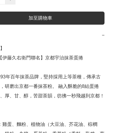
加至購物車
−
】

，研磨出京都一番抹茶粉。 融入酥脆的8結蛋捲
、厚、甘、醇，苦甜茶韻，彷彿一秒飛越到京都！
