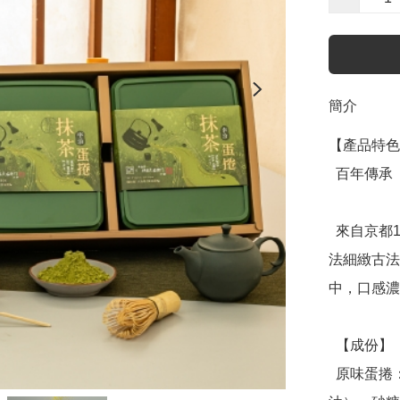
簡介
【產品特色
  百年傳承【伊藤久右衛門聯名】京都宇治抹茶蛋捲 

  來自京都193年百年抹茶品牌，堅持採用上等茶種，傳承古
法細緻古法
中，口感濃
  【成份】

  原味蛋捲：雞蛋、麵粉、植物油（大豆油、芥花油、棕櫚