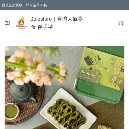
會員首次購物，即享全單95折！
Joiestore會員全單折扣優惠
購物滿 HKD 350.00即享免運費優惠！（適用於 本地送貨、本地取貨 )
Joiestore｜台灣人氣零
食 伴手禮