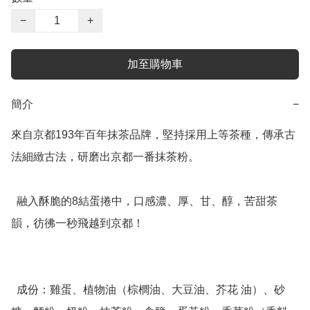
−
+
加至購物車
簡介
−
來自京都193年百年抹茶品牌，堅持採用上等茶種，傳承古
法細緻古法，研磨出京都一番抹茶粉。

  融入酥脆的8結蛋捲中，口感濃、厚、甘、醇，苦甜茶
韻，彷彿一秒飛越到京都！

  成份：雞蛋、植物油（棕櫚油、大豆油、芥花 油）、砂