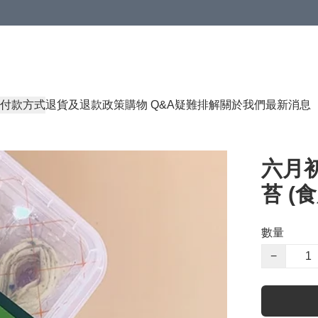
付款方式
退貨及退款政策
購物 Q&A
疑難排解
關於我們
最新消息
六月初
苔 (食
數量
−