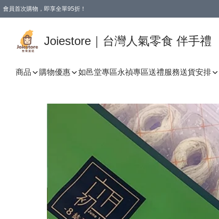
會員首次購物，即享全單95折！
Joiestore會員全單折扣優惠
購物滿 HKD 350.00即享免運費優惠！（適用於 本地送貨、本地取貨 )
Joiestore｜台灣人氣零食 伴手禮
商品
購物優惠
如邑堂專區
永禎專區
送禮服務
送貨安排