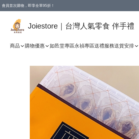
會員首次購物，即享全單95折！
Joiestore會員全單折扣優惠
購物滿 HKD 350.00即享免運費優惠！（適用於 本地送貨、本地取貨 )
Joiestore｜台灣人氣零食 伴手禮
商品
購物優惠
如邑堂專區
永禎專區
送禮服務
送貨安排