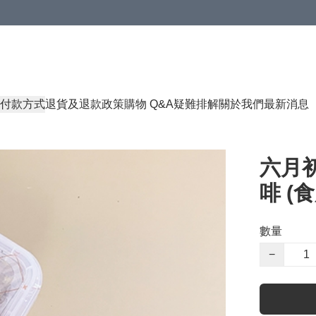
付款方式
退貨及退款政策
購物 Q&A
疑難排解
關於我們
最新消息
六月初
啡 (食
數量
−