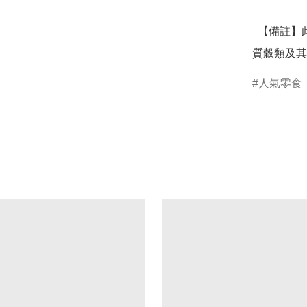
  【備註】此產線加工含蛋、奶類、堅果種子類、大豆類、麩
質穀類及其
人氣零食