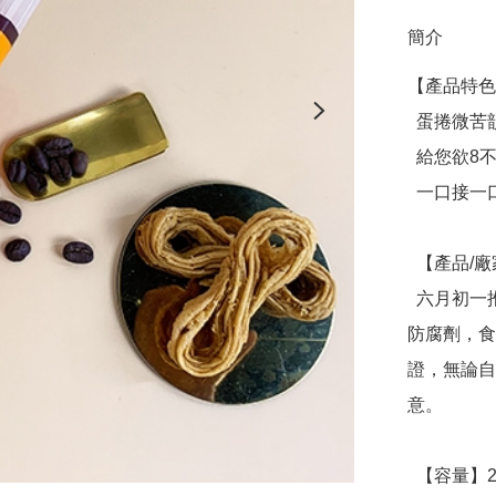
簡介
【產品特色
  蛋捲微苦韻味 極上咖啡香

  給您欲8不能酥脆口感

  一口接一口停不下來

  【產品/廠家介紹】

  六月初一推出了全球唯一專利的8結蛋捲，用心堅持無添加
防腐劑，食品
證，無論自
意。

  【容量】256g(淨重) ，32顆蛋捲/盒
