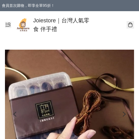
會員首次購物，即享全單95折！
Joiestore會員全單折扣優惠
購物滿 HKD 350.00即享免運費優惠！（適用於 本地送貨、本地取貨 )
Joiestore｜台灣人氣零
食 伴手禮