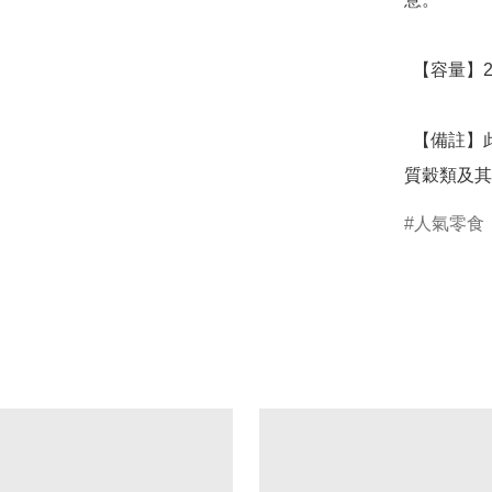
  【容量】256g(淨重) ，32顆蛋捲/盒

  【備註】此產線加工含蛋、奶類、堅果種子類、大豆類、麩
質穀類及其
人氣零食