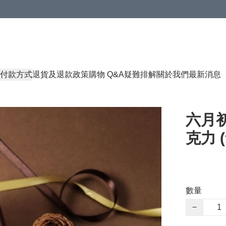
付款方式
退貨及退款政策
購物 Q&A
疑難排解
關於我們
最新消息
六月初
克力 (
數量
−