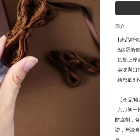
簡介
【產品特色
  8結蛋捲獨有的千層酥脆

  搭配上厚實濃香的巧克力

  美味與口感同時滿足

  給您欲8不能的頂級享受

  【產品/廠家介紹】

  六月初一推出了全球唯一專利的8結蛋捲，用心堅持無添加
防腐劑，食品
證，無論自
意。
