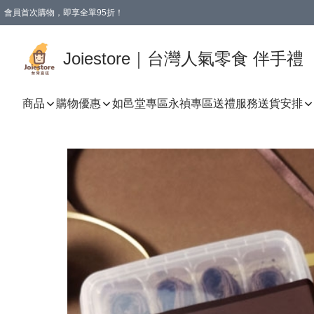
會員首次購物，即享全單95折！
Joiestore會員全單折扣優惠
購物滿 HKD 350.00即享免運費優惠！（適用於 本地送貨、本地取貨 )
Joiestore｜台灣人氣零食 伴手禮
商品
購物優惠
如邑堂專區
永禎專區
送禮服務
送貨安排