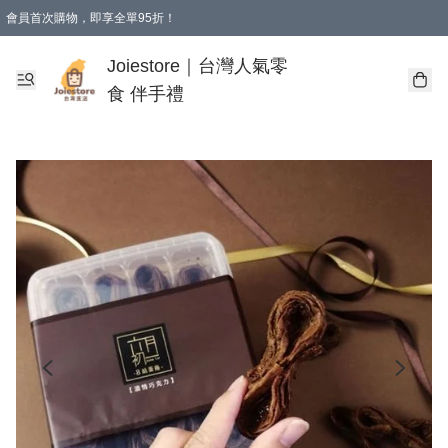
會員首次購物，即享全單95折！
Joiestore會員全單折扣優惠
購物滿 HKD 350.00即享免運費優惠！（適用於 本地送貨、本地取貨 )
Joiestore｜台灣人氣零
食 伴手禮