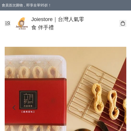
會員首次購物，即享全單95折！
Joiestore會員全單折扣優惠
購物滿 HKD 350.00即享免運費優惠！（適用於 本地送貨、本地取貨 )
Joiestore｜台灣人氣零
食 伴手禮