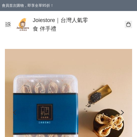
會員首次購物，即享全單95折！
Joiestore會員全單折扣優惠
購物滿 HKD 350.00即享免運費優惠！（適用於 本地送貨、本地取貨 )
Joiestore｜台灣人氣零
食 伴手禮