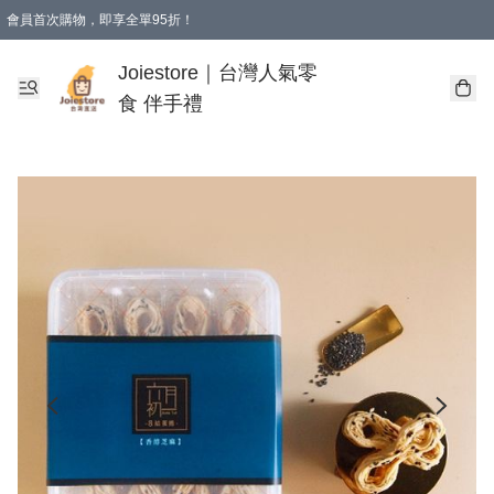
會員首次購物，即享全單95折！
Joiestore會員全單折扣優惠
購物滿 HKD 350.00即享免運費優惠！（適用於 本地送貨、本地取貨 )
Joiestore｜台灣人氣零
食 伴手禮