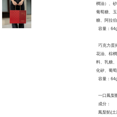
櫚油）、砂
葡萄糖、玉
糖、阿拉伯
  容量：64g(淨重)，8顆蛋捲/盒

  巧克力蛋捲成分：雞蛋、砂糖、麵粉、植物油（大豆油、芥
花油、棕櫚
料、乳糖、
化矽、葡萄
  容量：64g(淨重)，8顆蛋捲/盒

  一口鳳梨酥 (蛋奶素) 

  成分：

  鳳梨餡(土鳳梨、冬瓜、麥芽、砂糖、鹽)、麵粉、發酵奶