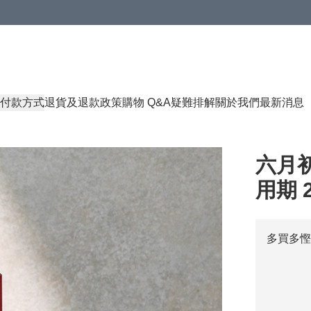
付款方式
退貨及退款政策
購物 Q&A
疑難排解
關於我們
最新消息
六月初
用期 2
多買多慳