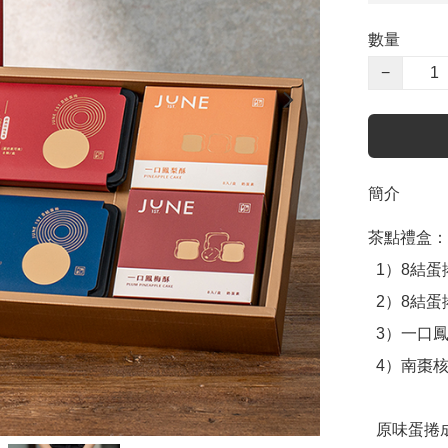
數量
−
簡介
茶點禮盒：

  1）8結蛋捲 原味 8入

  2）8結蛋捲 巧克力 8入

  3）一口鳳梨酥 8入

  4）南棗核桃糕 12入

  原味蛋捲成分：雞蛋、麵粉、植物油（大豆油、芥花油、棕