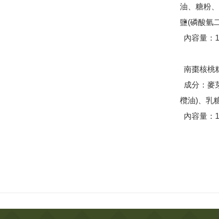
油、糖粉、
鹽(磷酸氫二
  內容量：12g/包，8包/盒 

  南棗核桃糕 (蛋奶素)

  成分：麥芽糖、核桃、棗泥餡(黑棗、二砂、異麥芽寡糖、橄
欖油)、乳
  內容量：