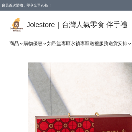
會員首次購物，即享全單95折！
Joiestore會員全單折扣優惠
購物滿 HKD 350.00即享免運費優惠！（適用於 本地送貨、本地取貨 )
Joiestore｜台灣人氣零食 伴手禮
商品
購物優惠
如邑堂專區
永禎專區
送禮服務
送貨安排