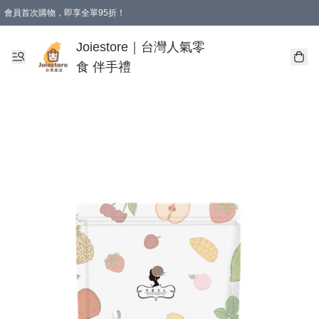
會員首次購物，即享全單95折！
Joiestore會員全單折扣優惠
購物滿 HKD 350.00即享免運費優惠！（適用於 本地送貨、本地取貨 )
Joiestore｜台灣人氣零
食 伴手禮