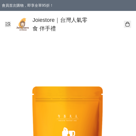
會員首次購物，即享全單95折！
Joiestore會員全單折扣優惠
購物滿 HKD 350.00即享免運費優惠！（適用於 本地送貨、本地取貨 )
Joiestore｜台灣人氣零
食 伴手禮