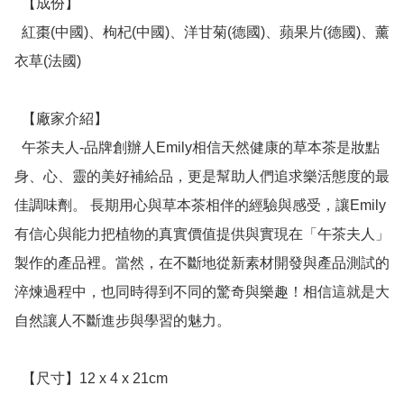
  【成份】

  紅棗(中國)、枸杞(中國)、洋甘菊(德國)、蘋果片(德國)、薰
衣草(法國)

  【廠家介紹】

  午茶夫人-品牌創辦人Emily相信天然健康的草本茶是妝點
身、心、靈的美好補給品，更是幫助人們追求樂活態度的最
佳調味劑。 長期用心與草本茶相伴的經驗與感受，讓Emily
有信心與能力把植物的真實價值提供與實現在「午茶夫人」
製作的產品裡。當然，在不斷地從新素材開發與產品測試的
淬煉過程中，也同時得到不同的驚奇與樂趣！相信這就是大
自然讓人不斷進步與學習的魅力。

  【尺寸】12 x 4 x 21cm
