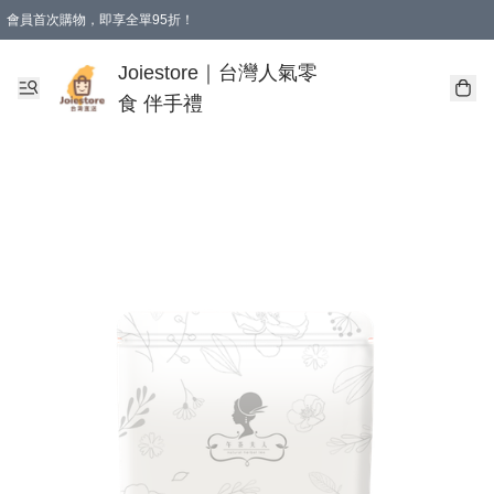
會員首次購物，即享全單95折！
Joiestore會員全單折扣優惠
購物滿 HKD 350.00即享免運費優惠！（適用於 本地送貨、本地取貨 )
Joiestore｜台灣人氣零
食 伴手禮