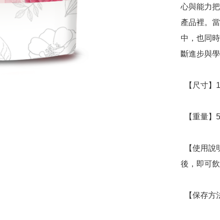
心與能力把
產品裡。當
中，也同時
斷進步與學
  【尺寸】12 x 4 x 21cm

  【重量】53g

  【使用說明】一個茶包注入250~300cc熱水，淨泡3-5分鐘
後，即可飲
  【保