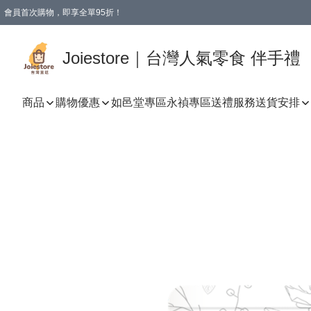
會員首次購物，即享全單95折！
Joiestore會員全單折扣優惠
購物滿 HKD 350.00即享免運費優惠！（適用於 本地送貨、本地取貨 )
Joiestore｜台灣人氣零食 伴手禮
商品
購物優惠
如邑堂專區
永禎專區
送禮服務
送貨安排