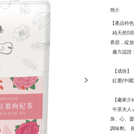
簡介
【產品特色
  純天然0添加0咖啡因，沉浸在玫瑰的清香，點綴紅棗枸杞的
香甜，綻放
  廠方認證：SGS檢驗

  【成份】

  紅棗(中國)、玫瑰花瓣(中國)、枸杞(中國)

  【廠家介紹】

  午茶夫人-品牌創辦人Emily相信天然健康的草本茶是妝點
身、心、靈
調味劑。 