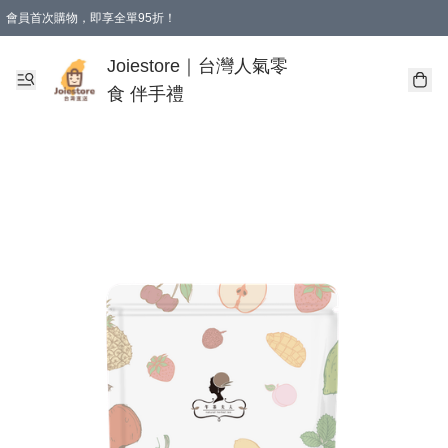
會員首次購物，即享全單95折！
Joiestore會員全單折扣優惠
購物滿 HKD 350.00即享免運費優惠！（適用於 本地送貨、本地取貨 )
Joiestore｜台灣人氣零
食 伴手禮