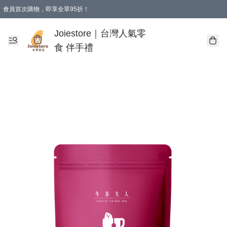
會員首次購物，即享全單95折！
Joiestore會員全單折扣優惠
購物滿 HKD 350.00即享免運費優惠！（適用於 本地送貨、本地取貨 )
Joiestore｜台灣人氣零
食 伴手禮