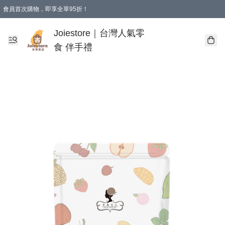
會員首次購物，即享全單95折！
Joiestore會員全單折扣優惠
購物滿 HKD 350.00即享免運費優惠！（適用於 本地送貨、本地取貨 )
Joiestore｜台灣人氣零
食 伴手禮