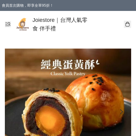
會員首次購物，即享全單95折！
Joiestore會員全單折扣優惠
購物滿 HKD 350.00即享免運費優惠！（適用於 本地送貨、本地取貨 )
Joiestore｜台灣人氣零
食 伴手禮