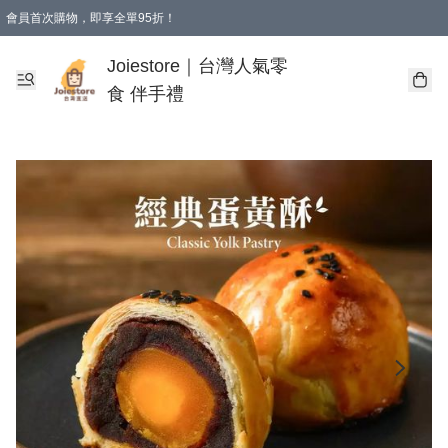
會員首次購物，即享全單95折！
Joiestore會員全單折扣優惠
購物滿 HKD 350.00即享免運費優惠！（適用於 本地送貨、本地取貨 )
Joiestore｜台灣人氣零
食 伴手禮